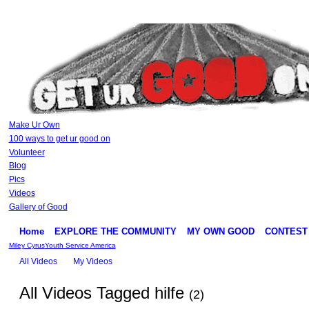
Make Ur Own
100 ways to get ur good on
Volunteer
Blog
Pics
Videos
Gallery of Good
Home
EXPLORE THE COMMUNITY
MY OWN GOOD
CONTEST
Miley Cyrus
Youth Service America
All Videos
My Videos
All Videos Tagged hilfe
(2)